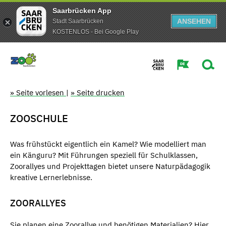
Saarbrücken App
ANSEHEN
Stadt Saarbrücken
KOSTENLOS - Bei Google Play
» Seite vorlesen
|
» Seite drucken
ZOOSCHULE
Was frühstückt eigentlich ein Kamel? Wie modelliert man
ein Känguru? Mit Führungen speziell für Schulklassen,
Zoorallyes und Projekttagen bietet unsere Naturpädagogik
kreative Lernerlebnisse.
ZOORALLYES
Sie planen eine Zoorallye und benötigen Materialien? Hier