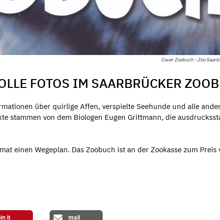
Cover Zoobuch - Zoo Saarb
TOLLE FOTOS IM SAARBRÜCKER ZOO
rmationen über quirlige Affen, verspielte Seehunde und alle ande
Texte stammen von dem Biologen Eugen Grittmann, die ausdruckss
mat einen Wegeplan. Das Zoobuch ist an der Zookasse zum Preis 
in it
mail