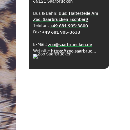
66121 Saarbrücken
Bus & Bahn:
Bus: Haltestelle Am
Zoo, Saarbrücken Eschberg
Telefon:
+49 681 905-3600
Fax:
+49 681 905-3638
E-Mail:
zoo@saarbruecken.de
Website:
https://zoo.saarbruecken.de/