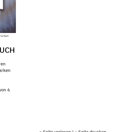
rücken
BUCH
ren
tarken
von 6
» Seite vorlesen
|
» Seite drucken