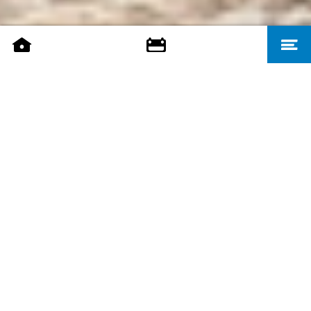
Wir freuen uns, euch im Zoologischen Garten Saarbrücken
begrüßen zu dürfen. Entdeckt bei einem entspannten
Spaziergang unsere circa 1000 Tiere aus 100 Tierarten.
Wir wünschen viel Spaß und einen angenehmen
Aufenthalt!
ZOOPLAN