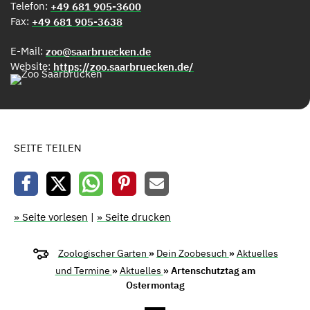
Telefon:
+49 681 905-3600
Fax:
+49 681 905-3638
E-Mail:
zoo@saarbruecken.de
Website:
https://zoo.saarbruecken.de/
SEITE TEILEN
» Seite vorlesen
|
» Seite drucken
Zoologischer Garten
»
Dein Zoobesuch
»
Aktuelles
und Termine
»
Aktuelles
» Artenschutztag am
Ostermontag